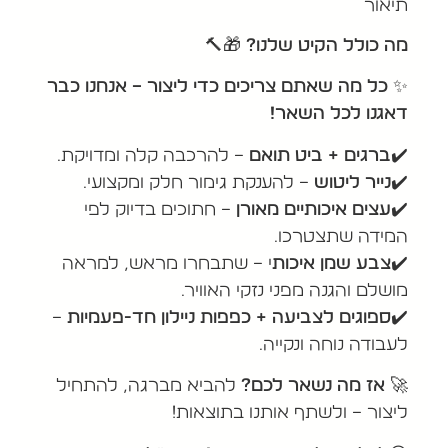
תיאור
מה כולל הקיט שלנו?
🎁🔨
✨
כל מה שאתם צריכים כדי ליצור – אנחנו כבר
דאגנו לכל השאר!
✔️ברגים + ביט תואם
– להרכבה קלה ומדויקת.
✔️
נייר ליטוש
– להענקת גימור חלק ומקצועי.
✔️
עצים איכותיים מאורן
– חתוכים בדיוק לפי
המידה שתצטרכו.
✔️
צבע שמן איכות
י – שתבחרו מראש, למראה
מושלם והגנה מפני נזקי האוויר.
✔️
ספוגים לצביעה + כפפות ניילון חד-פעמיות
–
לעבודה נוחה ונקייה.
🚀 אז מה נשאר לכם?
להביא מברגה, להתחיל
ליצור – ולשתף אותנו בתוצאות!