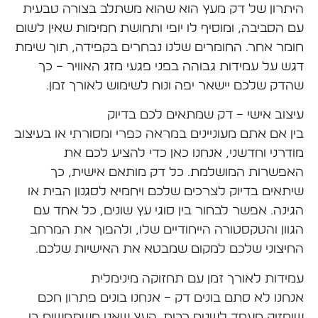
היתרון של דק מעץ הוא שהוא משתלב בצורה טבעית
עם הסביבה, ומוסיף לו יופי ותחושת חמימות שאין לשום
חומר אחר. החומרים שלנו נבחרים בקפידה, תוך שימת
דגש על עמידות גבוהה בפני פגעי מזג האוויר – כך
שהדק שלכם יישאר יפה ונוח לשימוש לאורך זמן.
עיצוב אישי – דק שמתאים לכם בדיוק
בין אם אתם מעוניינים במראה כפרי ומסורתי או בעיצוב
מודרני וחדשני, אנחנו כאן כדי להציע לכם את
האפשרות המושלמת. כל דק מותאם אישית, כך
שיתאים בדיוק לצרכים שלכם ויחמיא לסגנון הבית או
הגינה. אפשר לבחור בין סוגי עץ שונים, כל אחד עם
הגוון והטקסטורה הייחודיים שלו, ולהפוך את המרחב
החיצוני שלכם למקום שמבטא את האישיות שלכם.
עמידות לאורך זמן עם תחזוקה מינימלית
אנחנו לא סתם בונים דק – אנחנו בונים פתרון חכם
שיחזיק מעמד לשנים רבות. העץ שאנו משתמשים בו